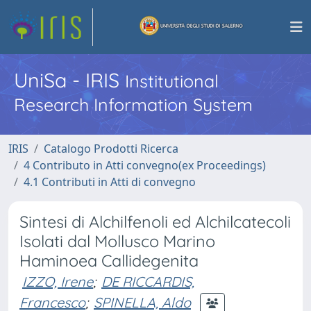
UniSa - IRIS
Institutional
Research Information System
IRIS
Catalogo Prodotti Ricerca
4 Contributo in Atti convegno(ex Proceedings)
4.1 Contributi in Atti di convegno
Sintesi di Alchilfenoli ed Alchilcatecoli
Isolati dal Mollusco Marino
Haminoea Callidegenita
IZZO, Irene
;
DE RICCARDIS,
Francesco
;
SPINELLA, Aldo