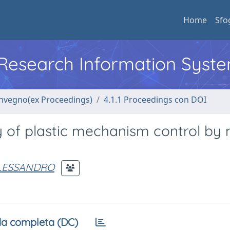
Home
Sfo
l Research Information Syst
convegno(ex Proceedings)
4.1.1 Proceedings con DOI
ory of plastic mechanism control b
ALESSANDRO
a completa (DC)