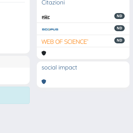
Citazioni
ND
ND
ND
social impact