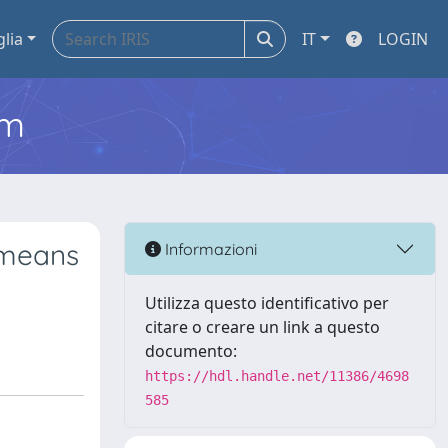
glia
IT
LOGIN
em
y means
Informazioni
Utilizza questo identificativo per
citare o creare un link a questo
documento:
https://hdl.handle.net/11386/4698
585