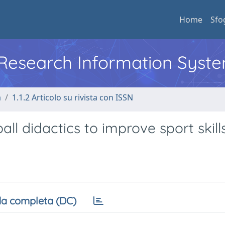
Home
Sfo
l Research Information Syst
a
1.1.2 Articolo su rivista con ISSN
all didactics to improve sport skill
a completa (DC)