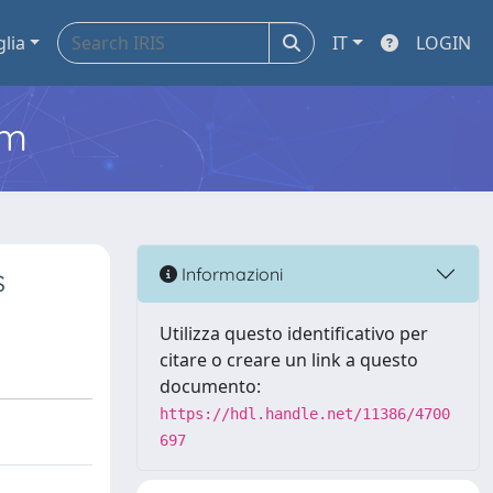
glia
IT
LOGIN
em
s
Informazioni
Utilizza questo identificativo per
citare o creare un link a questo
documento:
https://hdl.handle.net/11386/4700
697