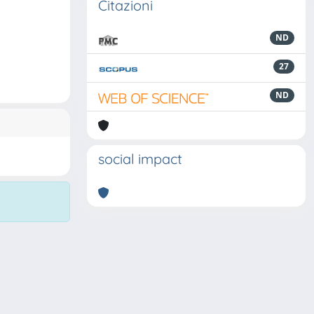
Citazioni
ND
27
ND
social impact