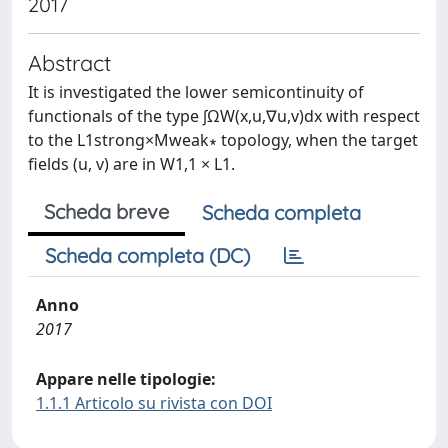
2017
Abstract
It is investigated the lower semicontinuity of
functionals of the type ∫ΩW(x,u,∇u,v)dx with respect
to the L1strong×Mweak∗ topology, when the target
fields (u, v) are in W1,1 × L1.
Scheda breve
Scheda completa
Scheda completa (DC)
Anno
2017
Appare nelle tipologie:
1.1.1 Articolo su rivista con DOI