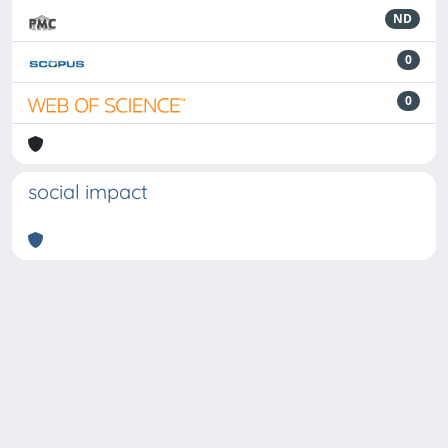
ND
0
0
social impact
Powered by
IRIS
-
about IRIS
-
Utilizzo dei cookie
-
Privacy
Copyright © 2026