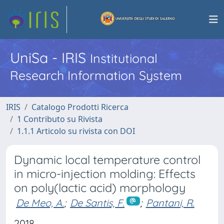
UniSa - IRIS
Institutional
Research Information System
IRIS
Catalogo Prodotti Ricerca
1 Contributo su Rivista
1.1.1 Articolo su rivista con DOI
Dynamic local temperature control
in micro-injection molding: Effects
on poly(lactic acid) morphology
De Meo, A.
;
De Santis, F.
;
Pantani, R.
2018