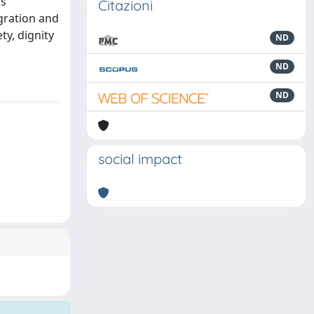
s’
Citazioni
egration and
ty, dignity
ND
ND
ND
social impact