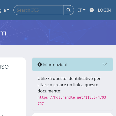
glia
IT
LOGIN
em
aso
Informazioni
Utilizza questo identificativo per
citare o creare un link a questo
documento:
https://hdl.handle.net/11386/4703
757