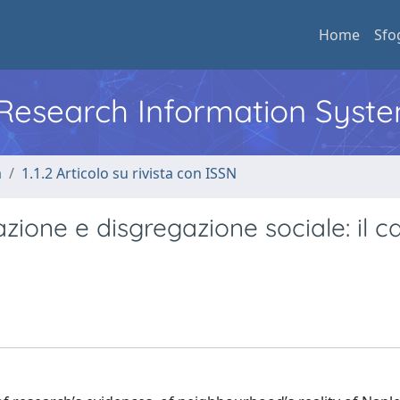
Home
Sfo
l Research Information Syst
a
1.1.2 Articolo su rivista con ISSN
razione e disgregazione sociale: il c