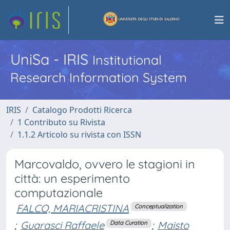
UniSa - IRIS
Institutional
Research Information System
IRIS
Catalogo Prodotti Ricerca
1 Contributo su Rivista
1.1.2 Articolo su rivista con ISSN
Marcovaldo, ovvero le stagioni in
città: un esperimento
computazionale
FALCO, MARIACRISTINA
Conceptualization
;
Guarasci Raffaele
;
Maisto
Data Curation