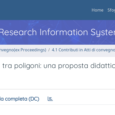
Home
Sfo
l Research Information Syst
convegno(ex Proceedings)
4.1 Contributi in Atti di convegn
ra poligoni: una proposta didatti
a completa (DC)