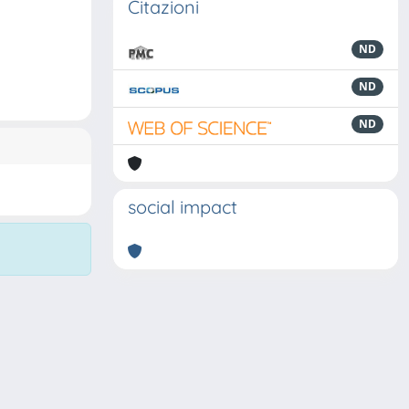
Citazioni
ND
ND
ND
social impact