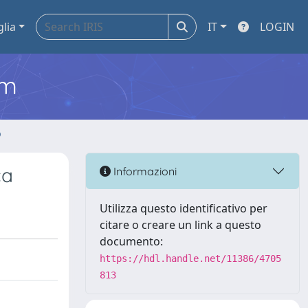
glia
IT
LOGIN
em
o
ca
Informazioni
Utilizza questo identificativo per
citare o creare un link a questo
documento:
https://hdl.handle.net/11386/4705
813