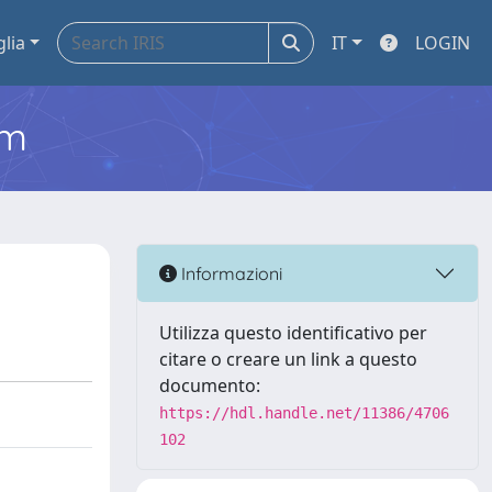
glia
IT
LOGIN
em
Informazioni
Utilizza questo identificativo per
citare o creare un link a questo
documento:
https://hdl.handle.net/11386/4706
102