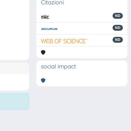
Citazioni
ND
ND
ND
social impact