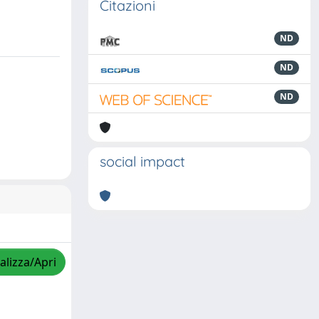
Citazioni
ND
ND
ND
social impact
alizza/Apri