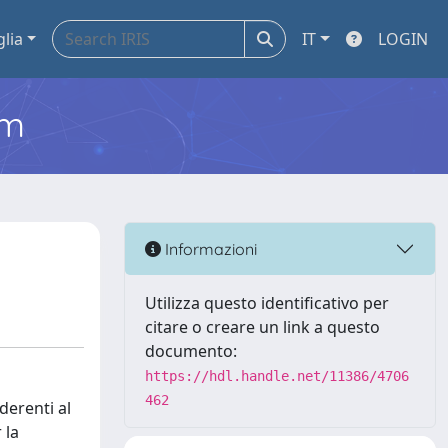
glia
IT
LOGIN
em
Informazioni
Utilizza questo identificativo per
citare o creare un link a questo
documento:
https://hdl.handle.net/11386/4706
462
derenti al
 la