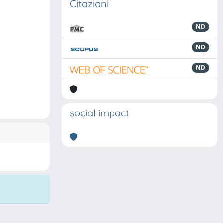
Citazioni
ND
ND
ND
social impact