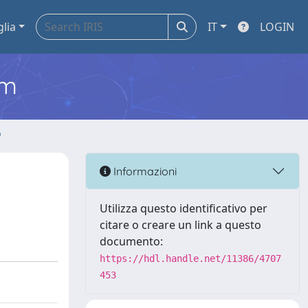
glia
IT
LOGIN
em
o
Informazioni
Utilizza questo identificativo per
citare o creare un link a questo
documento:
https://hdl.handle.net/11386/4707
453