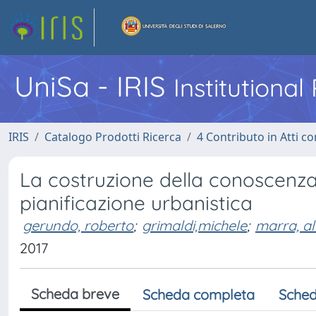
UniSa - IRIS
Institutiona
IRIS
Catalogo Prodotti Ricerca
4 Contributo in Atti 
La costruzione della conoscenza
pianificazione urbanistica
gerundo, roberto
;
grimaldi,michele
;
marra, a
2017
Scheda breve
Scheda completa
Sched