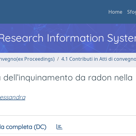
Home
Sfo
l Research Information Syst
convegno(ex Proceedings)
4.1 Contributi in Atti di convegn
 dell’inquinamento da radon nella
lessandra
a completa (DC)