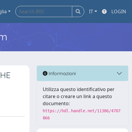
glia
IT
LOGIN
em
THE
Informazioni
Utilizza questo identificativo per
citare o creare un link a questo
documento:
https://hdl.handle.net/11386/4707
866