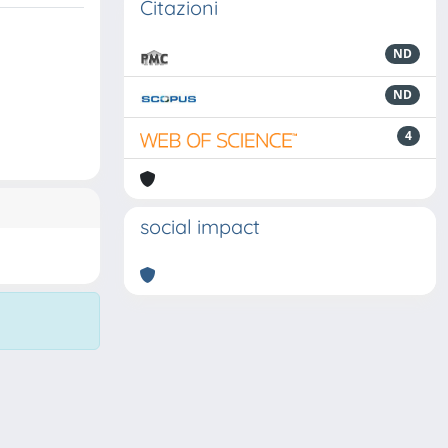
Citazioni
ND
ND
4
social impact