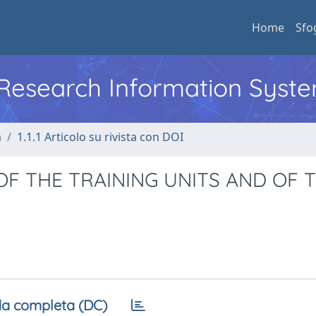
Home
Sfo
l Research Information Syst
a
1.1.1 Articolo su rivista con DOI
 OF THE TRAINING UNITS AND OF 
a completa (DC)