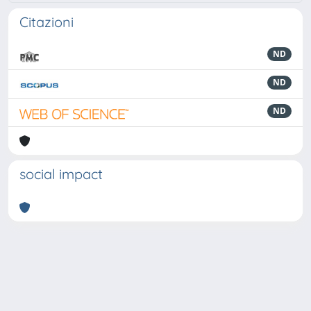
Citazioni
ND
ND
ND
social impact