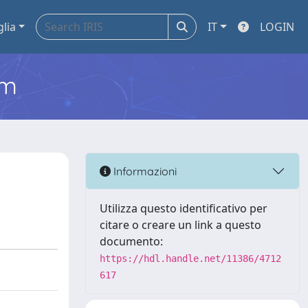
glia
IT
LOGIN
em
Informazioni
Utilizza questo identificativo per
citare o creare un link a questo
documento:
https://hdl.handle.net/11386/4712
617