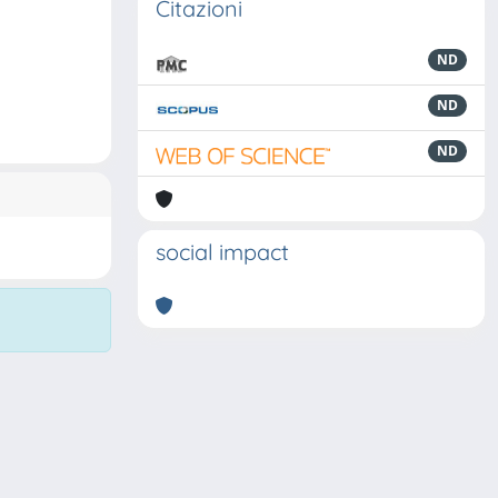
Citazioni
ND
ND
ND
social impact