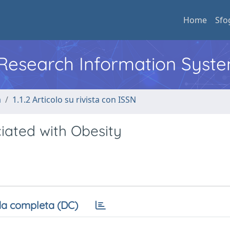
Home
Sfo
l Research Information Syst
a
1.1.2 Articolo su rivista con ISSN
iated with Obesity
a completa (DC)