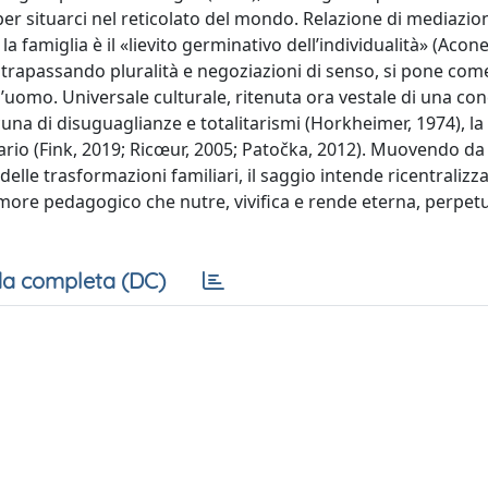
per situarci nel reticolato del mondo. Relazione di mediazio
la famiglia è il «lievito germinativo dell’individualità» (Acone
, trapassando pluralità e negoziazioni di senso, si pone com
’uomo. Universale culturale, ritenuta ora vestale di una co
cuna di disuguaglianze e totalitarismi (Horkheimer, 1974), la
ario (Fink, 2019; Ricœur, 2005; Patočka, 2012). Muovendo da
elle trasformazioni familiari, il saggio intende ricentralizza
’amore pedagogico che nutre, vivifica e rende eterna, perpe
a completa (DC)