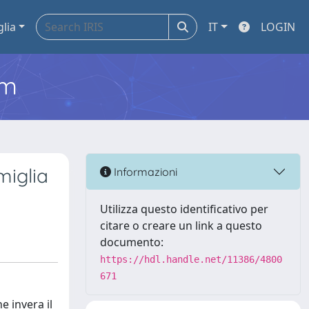
glia
IT
LOGIN
em
miglia
Informazioni
Utilizza questo identificativo per
citare o creare un link a questo
documento:
https://hdl.handle.net/11386/4800
671
e invera il