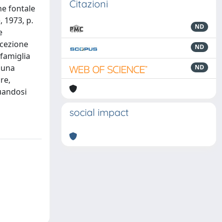
Citazioni
ne fontale
, 1973, p.
ND
e
ncezione
ND
 famiglia
 una
ND
re,
tuandosi
social impact