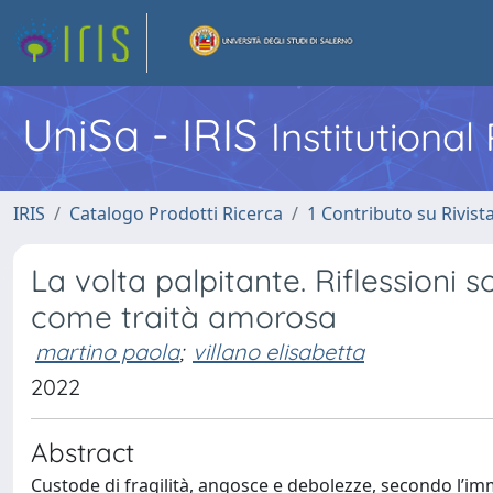
UniSa - IRIS
Institutiona
IRIS
Catalogo Prodotti Ricerca
1 Contributo su Rivist
La volta palpitante. Riflessioni
come traità amorosa
martino paola
;
villano elisabetta
2022
Abstract
Custode di fragilità, angosce e debolezze, secondo l’imma