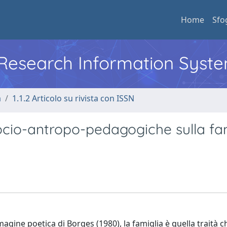
Home
Sfo
l Research Information Syst
a
1.1.2 Articolo su rivista con ISSN
 socio-antropo-pedagogiche sulla fa
gine poetica di Borges (1980), la famiglia è quella traità ch