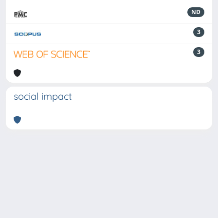
ND
3
3
social impact
Powered by
IRIS
-
about IRIS
-
Utilizzo dei cookie
-
Privacy
Copyright © 2026