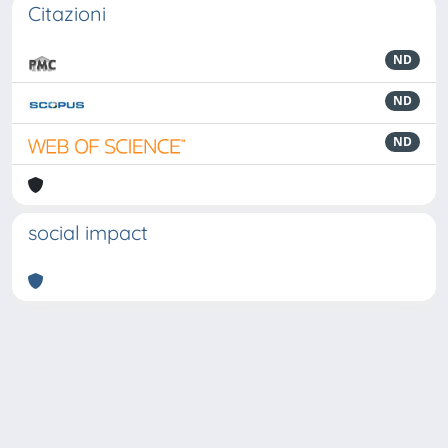
Citazioni
ND
ND
ND
social impact