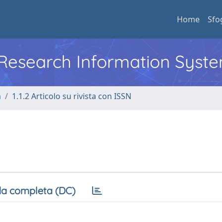
Home
Sfo
l Research Information Syst
a
1.1.2 Articolo su rivista con ISSN
a completa (DC)