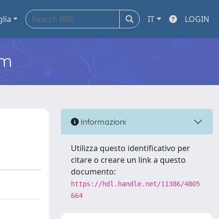
glia
IT
LOGIN
em
Informazioni
Utilizza questo identificativo per
citare o creare un link a questo
documento:
https://hdl.handle.net/11386/4805
664