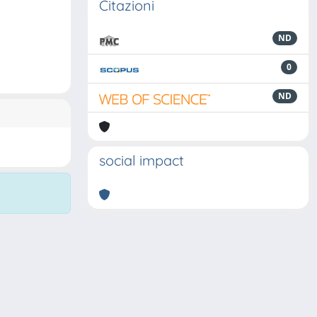
Citazioni
ND
0
ND
social impact