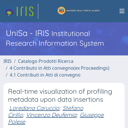
UniSa - IRIS
Institutional
Research Information System
IRIS
Catalogo Prodotti Ricerca
4 Contributo in Atti convegno(ex Proceedings)
4.1 Contributi in Atti di convegno
Real-time visualization of profiling
metadata upon data insertions
Loredana Caruccio
;
Stefano
Cirillo
;
Vincenzo Deufemia
;
Giuseppe
Polese