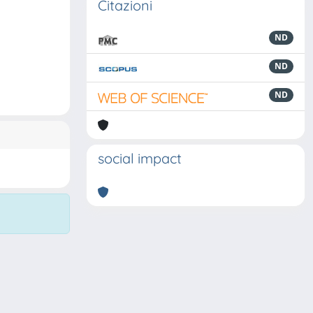
Citazioni
ND
ND
ND
social impact