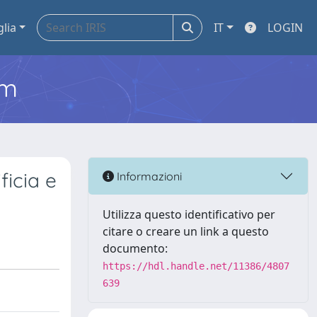
glia
IT
LOGIN
em
ficia e
Informazioni
Utilizza questo identificativo per
citare o creare un link a questo
documento:
https://hdl.handle.net/11386/4807
639