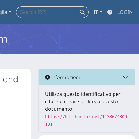
glia
IT
LOGIN
em
o
) and
Informazioni
Utilizza questo identificativo per
citare o creare un link a questo
documento:
https://hdl.handle.net/11386/4809
131