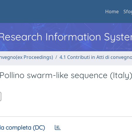
Home
Sfo
l Research Information Syst
convegno(ex Proceedings)
4.1 Contributi in Atti di convegn
Pollino swarm-like sequence (Italy
a completa (DC)