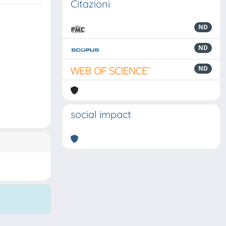
Citazioni
ND
ND
ND
social impact