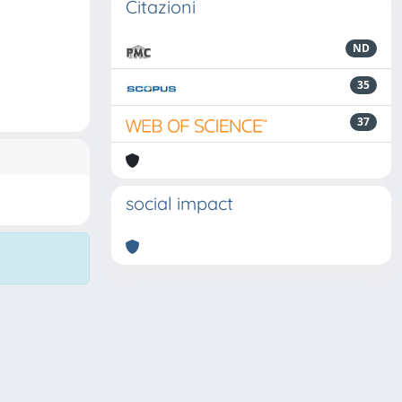
Citazioni
ND
35
37
social impact