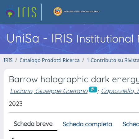
UniSa - IRIS
Institutiona
IRIS
Catalogo Prodotti Ricerca
1 Contributo su Rivist
Barrow holographic dark energy
Luciano, Giuseppe Gaetano
;
Capozziello, S
2023
Scheda breve
Scheda completa
Sched