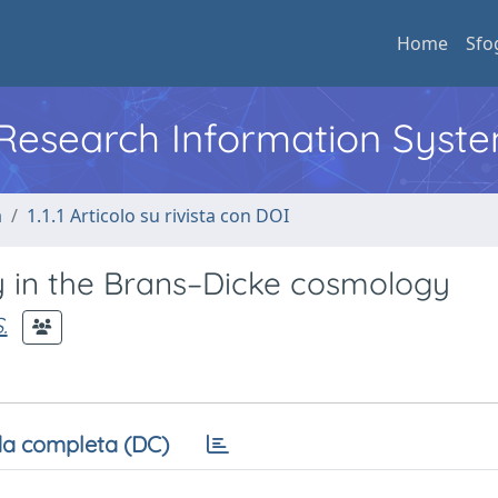
Home
Sfo
l Research Information Syst
a
1.1.1 Articolo su rivista con DOI
 in the Brans–Dicke cosmology
.
a completa (DC)