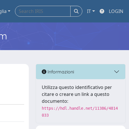
glia
IT
LOGIN
em
Informazioni
Utilizza questo identificativo per
citare o creare un link a questo
documento:
https://hdl.handle.net/11386/4814
033