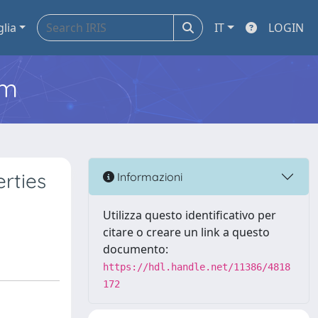
glia
IT
LOGIN
em
rties
Informazioni
Utilizza questo identificativo per
citare o creare un link a questo
documento:
https://hdl.handle.net/11386/4818
172