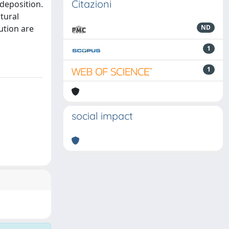
Citazioni
 deposition.
tural
ution are
ND
1
1
social impact