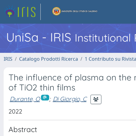
UniSa - IRIS
Institutiona
IRIS
Catalogo Prodotti Ricerca
1 Contributo su Rivist
The influence of plasma on the 
of TiO2 thin films
Durante, O
;
Di Giorgio, C
2022
Abstract