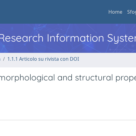
Home
Sfo
l Research Information Syst
a
1.1.1 Articolo su rivista con DOI
morphological and structural prope