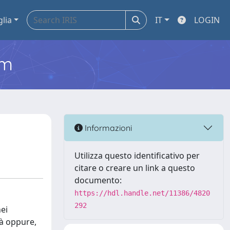
glia
IT
LOGIN
em
Informazioni
Utilizza questo identificativo per
citare o creare un link a questo
documento:
https://hdl.handle.net/11386/4820
292
nei
tà oppure,