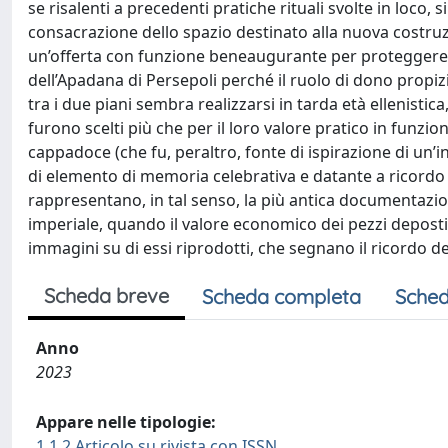
se risalenti a precedenti pratiche rituali svolte in loco, 
consacrazione dello spazio destinato alla nuova costruzion
un’offerta con funzione beneaugurante per proteggere l
dell’Apadana di Persepoli perché il ruolo di dono propizi
tra i due piani sembra realizzarsi in tarda età ellenistic
furono scelti più che per il loro valore pratico in funzion
cappadoce (che fu, peraltro, fonte di ispirazione di un’
di elemento di memoria celebrativa e datante a ricordo d
rappresentano, in tal senso, la più antica documentazio
imperiale, quando il valore economico dei pezzi deposti fi
immagini su di essi riprodotti, che segnano il ricordo 
Scheda breve
Scheda completa
Sched
Anno
2023
Appare nelle tipologie:
1.1.2 Articolo su rivista con ISSN