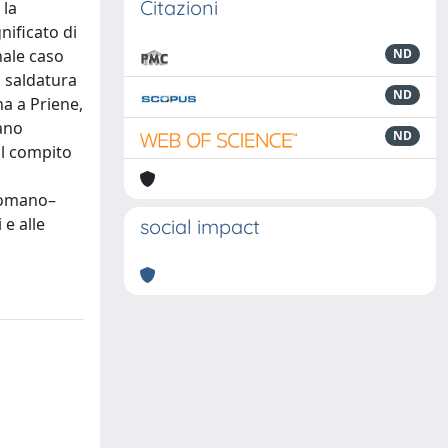
Citazioni
 la
nificato di
nale caso
ND
a saldatura
ND
na a Priene,
rano
ND
il compito
 romano–
 e alle
social impact