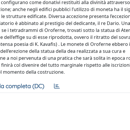
si configurano come donativi restituiti alla divinità attraverso
e; anche negli edifici pubblici l’utilizzo di moneta ha il sig
e strutture edificate. Diversa accezione presenta l’eccezio
atorio è abbinato al prestigio del dedicante, il re Dario. Un
a, se i tetradrammi di Oroferne, trovati sotto la statua di Ate
e dell’effige su di esse riprodotta, ovvero il ritratto del sov
intensa poesia di K. Kavafis) . Le monete di Oroferne ebbero 
ell’erezione della statua della dea realizzata a sua cura e
ne a noi pervenuta di una pratica che sarà solita in epoca
nirà col divenire del tutto marginale rispetto alle iscrizioni
del momento della costruzione.
a completa (DC)