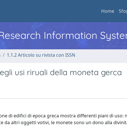
Home
Sfo
l Research Information Syst
a
1.1.2 Articolo su rivista con ISSN
gli usi riruali della moneta gerca
e di edifici di epoca greca mostra differenti piani di uso: 
e da altri oggetti votivi, le monete sono un dono alla divini