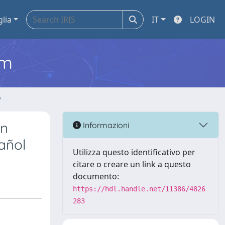
glia
IT
LOGIN
em
o
un
Informazioni
añol
Utilizza questo identificativo per
citare o creare un link a questo
documento:
https://hdl.handle.net/11386/4826
283