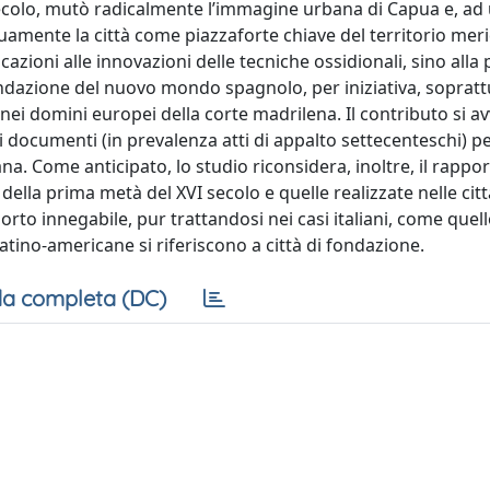
secolo, mutò radicalmente l’immagine urbana di Capua e, ad
uamente la città come piazzaforte chiave del territorio mer
azioni alle innovazioni delle tecniche ossidionali, sino all
ondazione del nuovo mondo spagnolo, per iniziativa, soprattu
 nei domini europei della corte madrilena. Il contributo si av
uovi documenti (in prevalenza atti di appalto settecenteschi) p
na. Come anticipato, lo studio riconsidera, inoltre, il rappor
della prima metà del XVI secolo e quelle realizzate nelle citt
orto innegabile, pur trattandosi nei casi italiani, come que
latino-americane si riferiscono a città di fondazione.
a completa (DC)