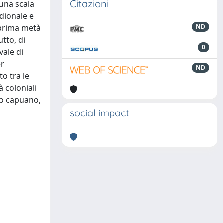
Citazioni
 una scala
idionale e
a prima metà
ND
tto, di
0
vale di
er
ND
to tra le
à coloniali
llo capuano,
social impact