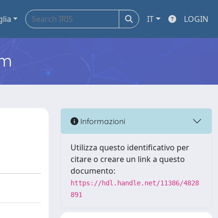
glia
IT
LOGIN
em
Informazioni
Utilizza questo identificativo per
citare o creare un link a questo
documento:
https://hdl.handle.net/11386/4828
891