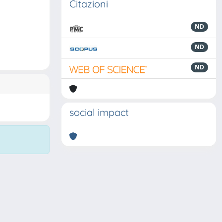
Citazioni
ND
ND
ND
social impact