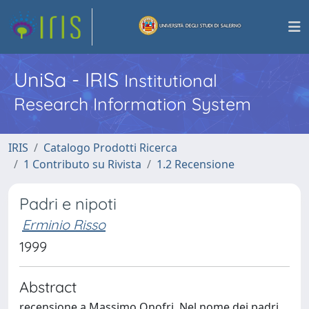
UniSa - IRIS
Institutional
Research Information System
IRIS
Catalogo Prodotti Ricerca
1 Contributo su Rivista
1.2 Recensione
Padri e nipoti
Erminio Risso
1999
Abstract
recensione a Massimo Onofri, Nel nome dei padri,