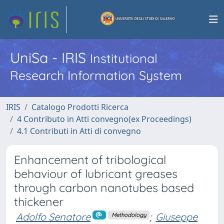
UniSa - IRIS
Institutional
Research Information System
IRIS
Catalogo Prodotti Ricerca
4 Contributo in Atti convegno(ex Proceedings)
4.1 Contributi in Atti di convegno
Enhancement of tribological
behaviour of lubricant greases
through carbon nanotubes based
thickener
Adolfo Senatore
;
Giuseppe
Methodology