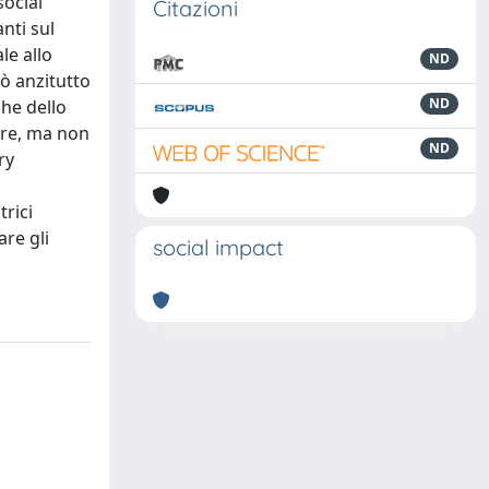
social
Citazioni
anti sul
le allo
ND
zzò anzitutto
ND
che dello
lare, ma non
ND
ry
trici
are gli
social impact