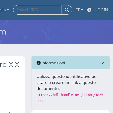
glia
IT
LOGIN
em
ra XIX
Informazioni
Utilizza questo identificativo per
citare o creare un link a questo
documento:
https://hdl.handle.net/11386/4835
993