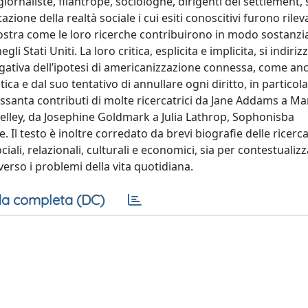
, giornaliste, filantrope, sociologhe, dirigenti dei settlement, 
zione della realtà sociale i cui esiti conoscitivi furono rilev
stra come le loro ricerche contribuirono in modo sostanzia
gli Stati Uniti. La loro critica, esplicita e implicita, si indiri
egativa dell’ipotesi di americanizzazione connessa, come an
ca e dal suo tentativo di annullare ogni diritto, in partico
sessanta contributi di molte ricercatrici da Jane Addams a Ma
elley, da Josephine Goldmark a Julia Lathrop, Sophonisba
Il testo è inoltre corredato da brevi biografie delle ricerca
ciali, relazionali, culturali e economici, sia per contestualizz
 verso i problemi della vita quotidiana.
a completa (DC)