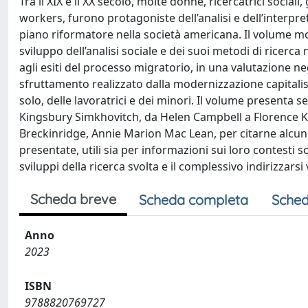
Tra il XIX e il XX secolo, molte donne, ricercatrici sociali
workers, furono protagoniste dell’analisi e dell’interpreta
piano riformatore nella società americana. Il volume mo
sviluppo del­l’analisi sociale e dei suoi metodi di ricerca ne
agli esiti del processo migratorio, in una valutazione n
sfruttamento realizzato dalla modernizzazione capitalisti
solo, delle lavoratrici e dei minori. Il volume presenta 
Kingsbury Simkhovitch, da Helen Campbell a Florence K
Breckinridge, Annie Marion Mac Lean, per citarne alcune. 
presentate, utili sia per informazioni sui loro contesti so
sviluppi della ricerca svolta e il complessivo indirizzarsi
Scheda breve
Scheda completa
Sched
Anno
2023
ISBN
9788820769727