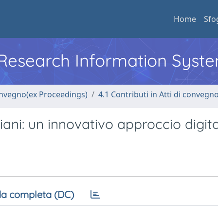
Home
Sfo
l Research Information Syst
convegno(ex Proceedings)
4.1 Contributi in Atti di convegn
ni: un innovativo approccio digit
a completa (DC)