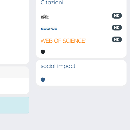
Citazioni
ND
ND
ND
social impact