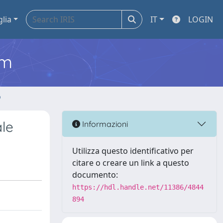
glia
IT
LOGIN
em
o
ale
Informazioni
Utilizza questo identificativo per
citare o creare un link a questo
documento:
https://hdl.handle.net/11386/4844
894