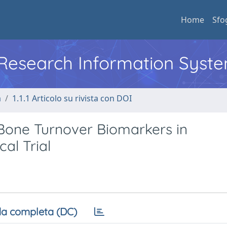
Home
Sfo
l Research Information Syst
a
1.1.1 Articolo su rivista con DOI
Bone Turnover Biomarkers in
al Trial
a completa (DC)