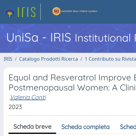
UniSa - IRIS
Institutiona
IRIS
Catalogo Prodotti Ricerca
1 Contributo su Rivist
Equol and Resveratrol Improve 
Postmenopausal Women: A Clinic
Valeria Conti
2023
Scheda breve
Scheda completa
Sched