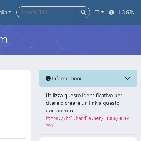
glia
IT
LOGIN
em
Informazioni
Utilizza questo identificativo per
citare o creare un link a questo
documento:
https://hdl.handle.net/11386/4849
291