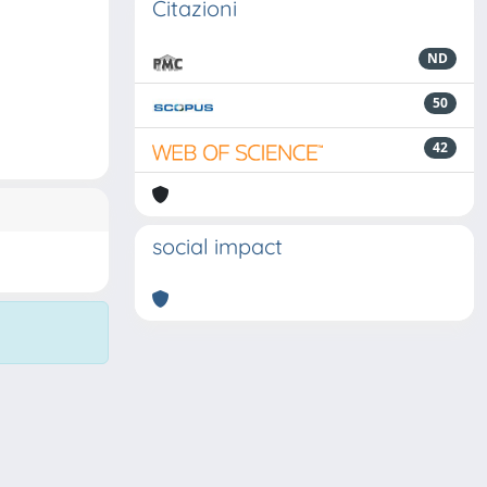
Citazioni
ND
50
42
social impact