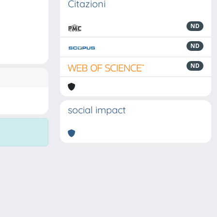
Citazioni
ND
ND
ND
social impact