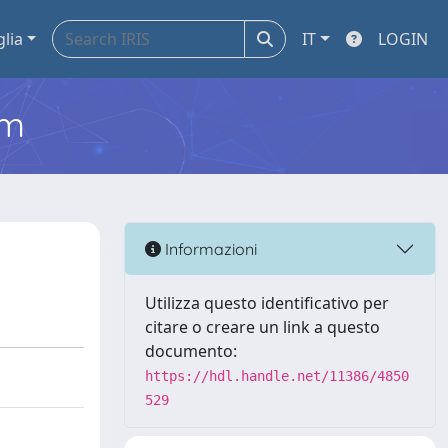
glia
IT
LOGIN
em
Informazioni
Utilizza questo identificativo per
citare o creare un link a questo
documento:
https://hdl.handle.net/11386/4850
529