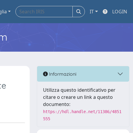
glia
IT
LOGIN
em
Informazioni
te
Utilizza questo identificativo per
citare o creare un link a questo
documento:
https://hdl.handle.net/11386/4851
555