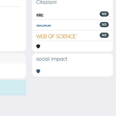
Citazioni
ND
ND
ND
social impact