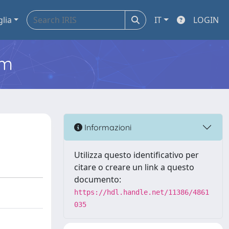
glia
IT
LOGIN
em
Informazioni
Utilizza questo identificativo per
citare o creare un link a questo
documento:
https://hdl.handle.net/11386/4861
035