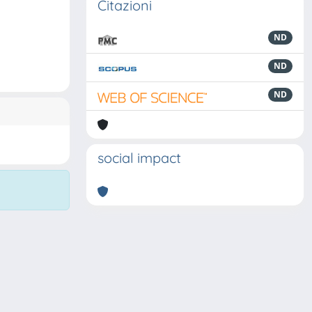
Citazioni
ND
ND
ND
social impact