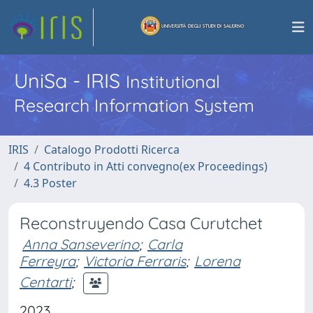
UniSa - IRIS
Institutional
Research Information System
IRIS
Catalogo Prodotti Ricerca
4 Contributo in Atti convegno(ex Proceedings)
4.3 Poster
Reconstruyendo Casa Curutchet
Anna Sanseverino
;
Carla
Ferreyra
;
Victoria Ferraris
;
Lorena
Centarti
;
2023