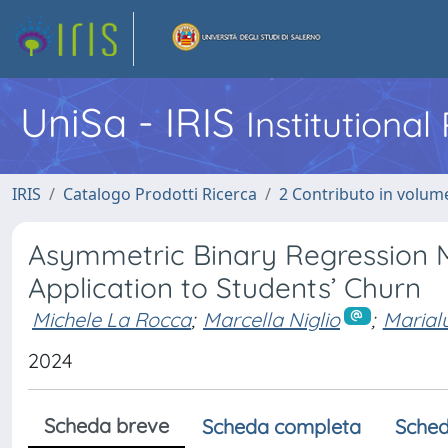
UniSa - IRIS
Institutiona
IRIS
Catalogo Prodotti Ricerca
2 Contributo in volume
Asymmetric Binary Regression M
Application to Students’ Churn
Michele La Rocca
;
Marcella Niglio
;
Marial
2024
Scheda breve
Scheda completa
Sched