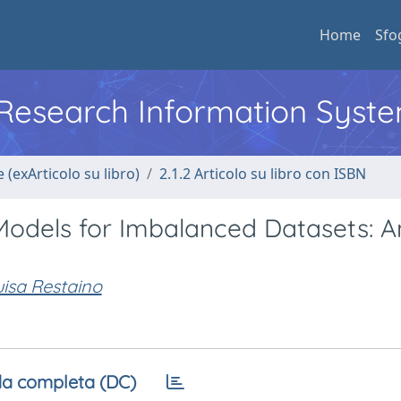
Home
Sfo
l Research Information Syst
 (exArticolo su libro)
2.1.2 Articolo su libro con ISBN
odels for Imbalanced Datasets: A
uisa Restaino
a completa (DC)