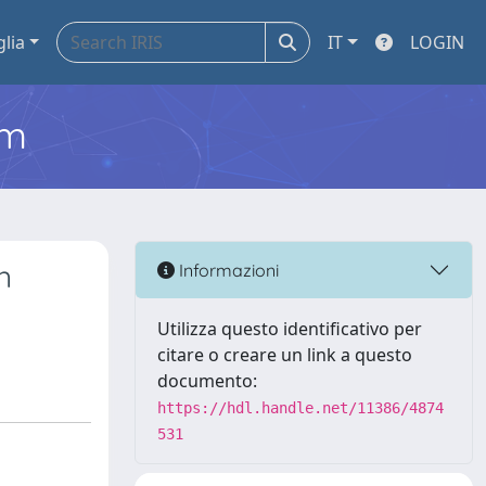
glia
IT
LOGIN
em
n
Informazioni
Utilizza questo identificativo per
citare o creare un link a questo
documento:
https://hdl.handle.net/11386/4874
531