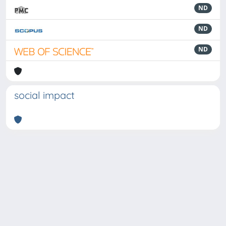
ND
ND
ND
social impact
Powered by
IRIS
-
about IRIS
-
Utilizzo dei cookie
-
Privacy
Copyright © 2026