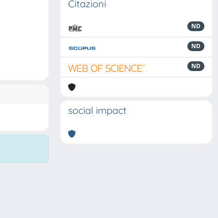
Citazioni
ND
ND
ND
social impact