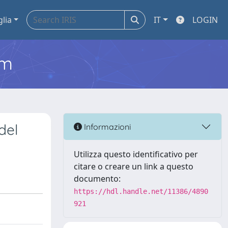
glia
IT
LOGIN
em
del
Informazioni
Utilizza questo identificativo per
citare o creare un link a questo
documento:
https://hdl.handle.net/11386/4890
921