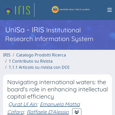
UniSa - IRIS
Institutional
Research Information System
IRIS
Catalogo Prodotti Ricerca
1 Contributo su Rivista
1.1.1 Articolo su rivista con DOI
Navigating international waters: the
board's role in enhancing intellectual
capital efficiency
Qurat Ul Ain
;
Emanuela Mattia
Cafaro
;
Raffaele D'Alessio