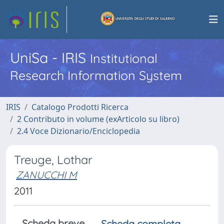
UniSa - IRIS
Institutional
Research Information System
IRIS
Catalogo Prodotti Ricerca
2 Contributo in volume (exArticolo su libro)
2.4 Voce Dizionario/Enciclopedia
Treuge, Lothar
ZANUCCHI M
2011
Scheda breve
Scheda completa