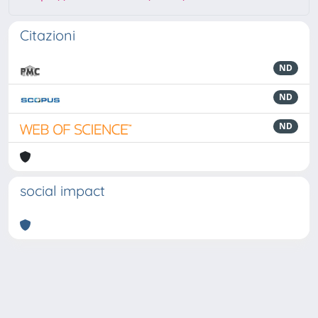
Citazioni
ND
ND
ND
social impact