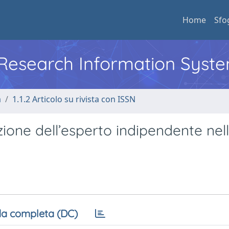
Home
Sfo
l Research Information Syst
a
1.1.2 Articolo su rivista con ISSN
azione dell’esperto indipendente nel
a completa (DC)