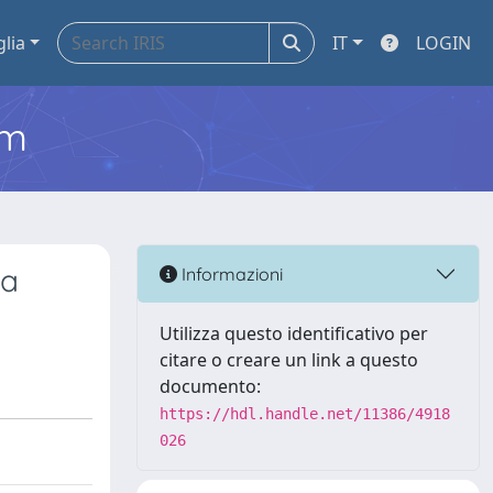
glia
IT
LOGIN
em
la
Informazioni
Utilizza questo identificativo per
citare o creare un link a questo
documento:
https://hdl.handle.net/11386/4918
026