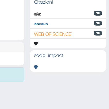
Citazioni
ND
ND
ND
social impact