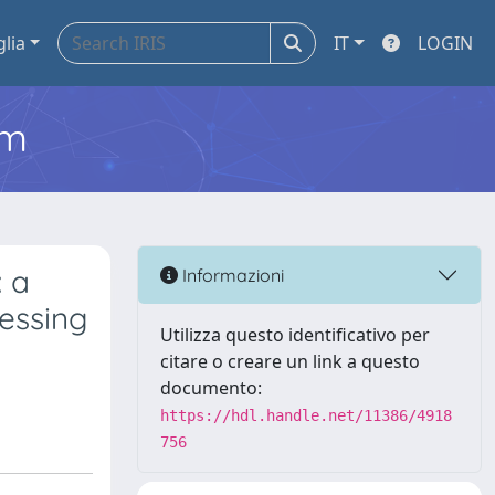
glia
IT
LOGIN
em
 a
Informazioni
essing
Utilizza questo identificativo per
citare o creare un link a questo
documento:
https://hdl.handle.net/11386/4918
756