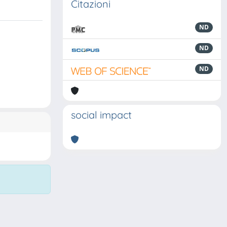
Citazioni
ND
ND
ND
social impact