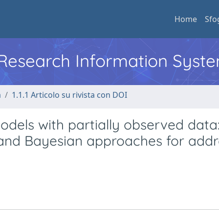
Home
Sfo
l Research Information Syst
a
1.1.1 Articolo su rivista con DOI
dels with partially observed data:
and Bayesian approaches for addr