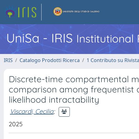
UniSa - IRIS
Institutiona
IRIS
Catalogo Prodotti Ricerca
1 Contributo su Rivist
Discrete-time compartmental mo
comparison among frequentist 
likelihood intractability
Viscardi, Cecilia
;
2025