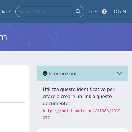
glia
IT
LOGIN
em
o
Informazioni
Utilizza questo identificativo per
citare o creare un link a questo
documento:
https://hdl.handle.net/11386/4919
077