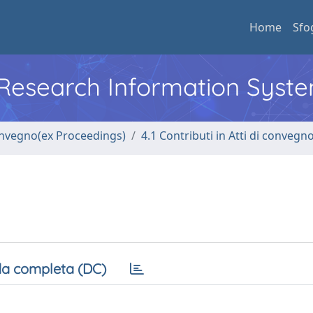
Home
Sfo
l Research Information Syst
convegno(ex Proceedings)
4.1 Contributi in Atti di convegn
a completa (DC)