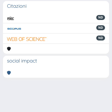
Citazioni
ND
ND
ND
social impact