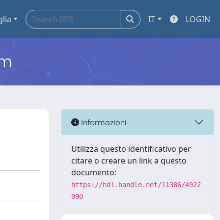
glia
IT
LOGIN
em
Informazioni
Utilizza questo identificativo per
citare o creare un link a questo
documento:
https://hdl.handle.net/11386/4922
090