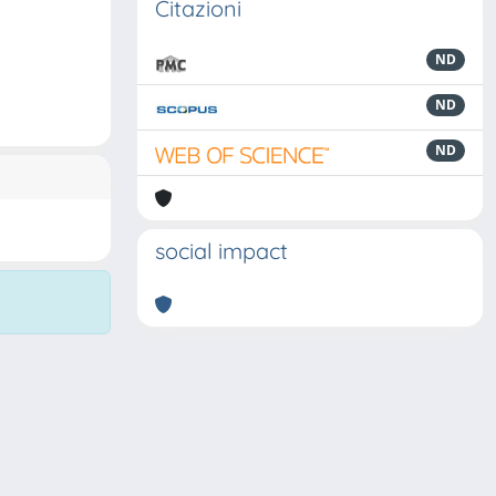
Citazioni
ND
ND
ND
social impact