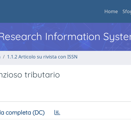
Home
Sfo
l Research Information Syst
a
1.1.2 Articolo su rivista con ISSN
nzioso tributario
a completa (DC)