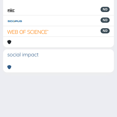
ND
ND
ND
social impact
Powered by
IRIS
-
about IRIS
-