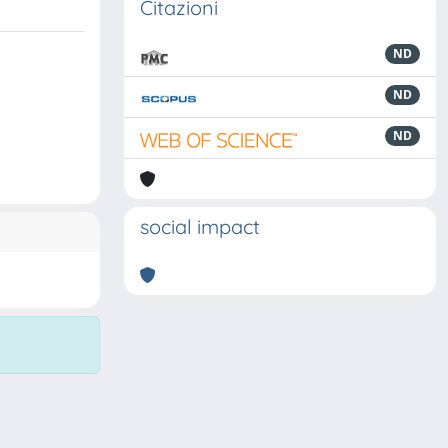
Citazioni
ND
ND
ND
social impact