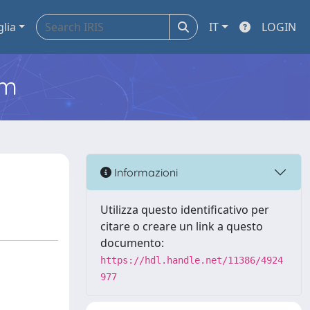
glia
IT
LOGIN
em
Informazioni
Utilizza questo identificativo per
citare o creare un link a questo
documento:
https://hdl.handle.net/11386/4924
977