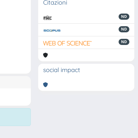
Citazioni
ND
ND
ND
social impact