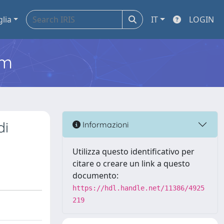
glia
IT
LOGIN
em
di
Informazioni
Utilizza questo identificativo per
citare o creare un link a questo
documento:
https://hdl.handle.net/11386/4925
219