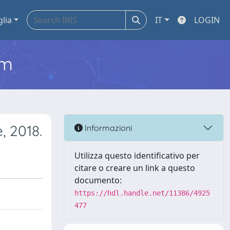
glia
IT
LOGIN
em
, 2018.
Informazioni
Utilizza questo identificativo per
citare o creare un link a questo
documento:
https://hdl.handle.net/11386/4925
477