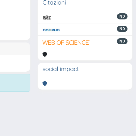
Citazioni
ND
ND
ND
social impact