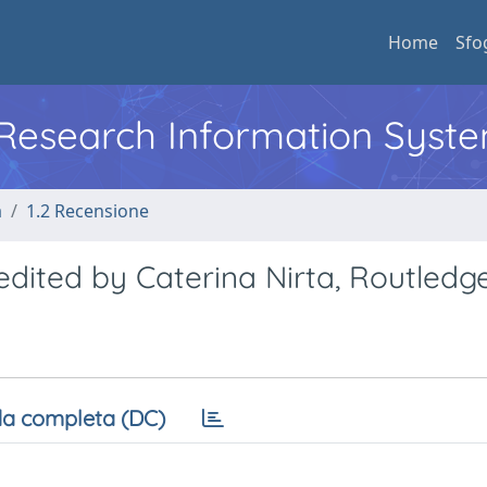
Home
Sfo
l Research Information Syst
a
1.2 Recensione
edited by Caterina Nirta, Routledge
a completa (DC)